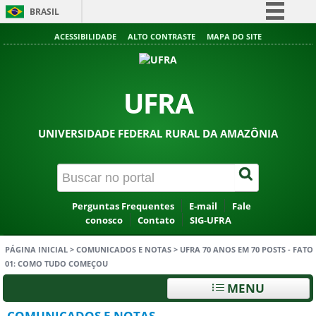
BRASIL
Simplifique!
ACESSIBILIDADE
ALTO CONTRASTE
MAPA DO SITE
Comunica BR
Participe
UFRA
Acesso à informação
Legislação
UNIVERSIDADE FEDERAL RURAL DA AMAZÔNIA
Canais
Perguntas Frequentes
E-mail
Fale
conosco
Contato
SIG-UFRA
PÁGINA INICIAL
>
COMUNICADOS E NOTAS
>
UFRA 70 ANOS EM 70 POSTS - FATO
01: COMO TUDO COMEÇOU
MENU
COMUNICADOS E NOTAS