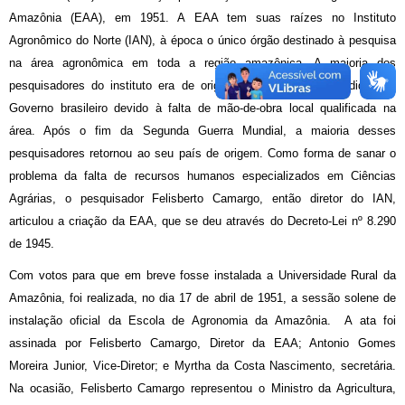
Amazônia (EAA), em 1951. A EAA tem suas raízes no Instituto
Agronômico do Norte (IAN), à época o único órgão destinado à pesquisa
na área agronômica em toda a região amazônica. A maioria dos
pesquisadores do instituto era de origem norte-americana, cedidos ao
Governo brasileiro devido à falta de mão-de-obra local qualificada na
área. Após o fim da Segunda Guerra Mundial, a maioria desses
pesquisadores retornou ao seu país de origem. Como forma de sanar o
problema da falta de recursos humanos especializados em Ciências
Agrárias, o pesquisador Felisberto Camargo, então diretor do IAN,
articulou a criação da EAA, que se deu através do Decreto-Lei nº 8.290
de 1945.
Com votos para que em breve fosse instalada a Universidade Rural da
Amazônia, foi realizada, no dia 17 de abril de 1951, a sessão solene de
instalação oficial da Escola de Agronomia da Amazônia. A ata foi
assinada por Felisberto Camargo, Diretor da EAA; Antonio Gomes
Moreira Junior, Vice-Diretor; e Myrtha da Costa Nascimento, secretária.
Na ocasião, Felisberto Camargo representou o Ministro da Agricultura,