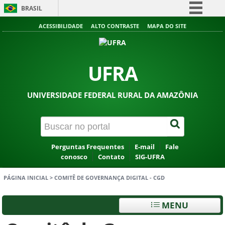
BRASIL
Simplifique!
ACESSIBILIDADE
ALTO CONTRASTE
MAPA DO SITE
Comunica BR
Participe
UFRA
Acesso à informação
Legislação
UNIVERSIDADE FEDERAL RURAL DA AMAZÔNIA
Canais
Perguntas Frequentes
E-mail
Fale
conosco
Contato
SIG-UFRA
PÁGINA INICIAL
>
COMITÊ DE GOVERNANÇA DIGITAL - CGD
MENU