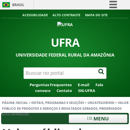
BRASIL
Simplifique!
ACESSIBILIDADE
ALTO CONTRASTE
MAPA DO SITE
Comunica BR
Participe
UFRA
Acesso à informação
Legislação
UNIVERSIDADE FEDERAL RURAL DA AMAZÔNIA
Canais
Perguntas Frequentes
E-mail
Fale
conosco
Contato
SIG-UFRA
PÁGINA INICIAL
>
EDITAIS, PROGRAMAS E SELEÇÕES
>
UNCATEGORISED
>
VALOR
PÚBLICO DE PRODUTOS E SERVIÇOS E RESULTADOS GERADOS, PRESERVADOS
E/OU ENTREGUES
MENU