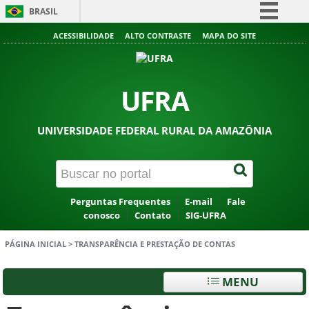
BRASIL
Simplifique!
ACESSIBILIDADE
ALTO CONTRASTE
MAPA DO SITE
Comunica BR
Participe
UFRA
Acesso à informação
Legislação
UNIVERSIDADE FEDERAL RURAL DA AMAZÔNIA
Canais
Perguntas Frequentes
E-mail
Fale
conosco
Contato
SIG-UFRA
PÁGINA INICIAL
>
TRANSPARÊNCIA E PRESTAÇÃO DE CONTAS
MENU