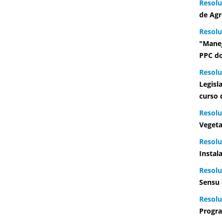
Resolu
de Agr
Resol
"Manej
PPC do
Resol
Legisl
curso 
Resol
Vegeta
Resol
Instal
Resolu
Sensu 
Resolu
Progra