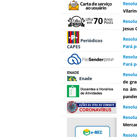
Resol
Vilari
Resolu
Jesus 
Resolu
Periódicos
Pará p
CAPES
Resolu
Pará p
Resolu
Enade
de gra
no âmb
pande
Resolu
Resol
Mercad
Resolu