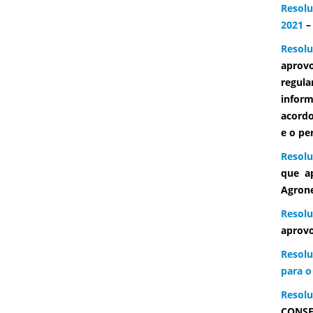
Resolu
2021
–
Resolu
aprovo
regula
inform
acordo
e o pe
Resol
que a
Agron
Resolu
aprovo
Resolu
para o
Resolu
CONSEP