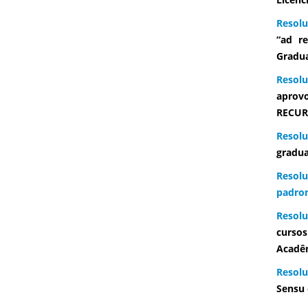
Resolu
“ad r
Gradua
Resol
aprov
RECUR
Resolu
gradu
Resolu
padron
Resolu
cursos
Acadêm
Resolu
Sensu