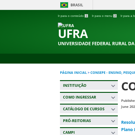
BRASIL
Ir para o conteúdo
1
Ir para o menu
2
Ir para a
UFRA
UNIVERSIDADE FEDERAL RURAL D
PÁGINA INICIAL
>
CONSEPE - ENSINO, PESQU
CO
INSTITUIÇÃO
COMO INGRESSAR
Publishe
June 202
CATÁLOGO DE CURSOS
PRÓ-REITORIAS
Resolu
Plano 
CAMPI