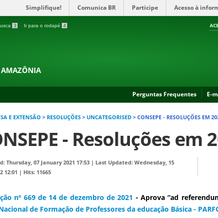
Simplifique!
Comunica BR
Participe
Acesso à infor
AC
 busca
3
Ir para o rodapé
4
A AMAZÔNIA
Perguntas Frequentes
E-m
ISA E EXTENSÃO
>
RESOLUÇÕES
>
UNCATEGORISED
>
CONSEPE - RESOLUÇÕES EM 20
NSEPE - Resoluções em 
d: Thursday, 07 January 2021 17:53
|
Last Updated: Wednesday, 15
2 12:01
|
Hits: 11665
ção nº 669 de 14 de dezembro de 2021
- Aprova “ad referend
Nacional de Formação de Professores da educação Básica - PARF