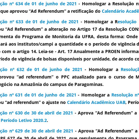
ção nº 634 de 01 de junho de 2021
- Homologar a Resolução 
 que aprovou “Ad Referendum” a retificação do
Calendário Acadê
ção nº 633 de 01 de junho de 2021
- Homologar a R
esolução 
u “Ad Referendum” a alteração no Artigo 17 da Resolução CONS
menta do Programa de Monitoria da UFRA, desta forma: Onde 
ará aos institutos/campi a quantidade e o período de vigência d
 com o artigo 14. Leia-se - Art. 17 Anualmente a PROEN informa
ríodo de vigência de bolsas disponíveis por unidade, de acordo c
ução nº 632 de 01 de junho de 2021
- Homologar a
Resoluç
provou “ad referendum” o PPC atualizado para o curso de 
egócio na Amazônia do campus de Paragominas.
ção nº 631 de 01 de junho de 2021
- Homologar a
Resolução n
u “ad referendum” o ajuste no
Calendário Acadêmico UAB
, Perí
ção nº 630 de 30 de abril de 2021
- Aprova “Ad Referendum” a 
 Período Letivo 2020.2
.
ção nº 629 de 30 de abril de 2021
- Aprova “Ad Referendum” a a
E 627 de 20 de abril de 2021, que regulamenta do Programa 