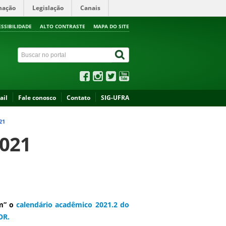
mação
Legislação
Canais
ESSIBILIDADE
ALTO CONTRASTE
MAPA DO SITE
ail
Fale conosco
Contato
SIG-UFRA
21
2021
um” o
calendário acadêmico 2021.2 do
OR.