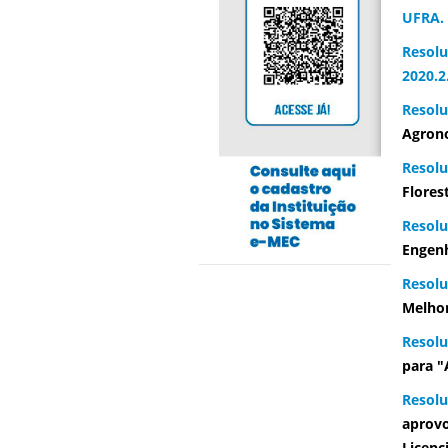
UFRA.
Resolu
2020.2
Resolu
Agrono
Resolu
Flores
Resol
Engenh
Resolu
Melhor
Resolu
para "
Resolu
aprov
Licenc