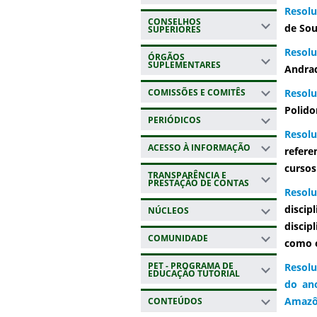
Resolu
CONSELHOS
de Sou
SUPERIORES
Resol
ÓRGÃOS
SUPLEMENTARES
Andrad
COMISSÕES E COMITÊS
Resol
Polido
PERIÓDICOS
Resolu
ACESSO À INFORMAÇÃO
refere
cursos
TRANSPARÊNCIA E
PRESTAÇÃO DE CONTAS
Resol
discip
NÚCLEOS
discip
COMUNIDADE
como o
PET - PROGRAMA DE
Resolu
EDUCAÇÃO TUTORIAL
do an
Amazô
CONTEÚDOS