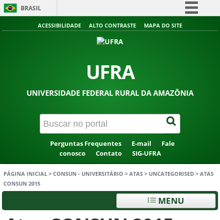
BRASIL
Simplifique!
ACESSIBILIDADE
ALTO CONTRASTE
MAPA DO SITE
Comunica BR
Participe
UFRA
Acesso à informação
Legislação
UNIVERSIDADE FEDERAL RURAL DA AMAZÔNIA
Canais
Perguntas Frequentes
E-mail
Fale
conosco
Contato
SIG-UFRA
PÁGINA INICIAL
>
CONSUN - UNIVERSITÁRIO
>
ATAS
>
UNCATEGORISED
>
ATAS
CONSUN 2015
MENU