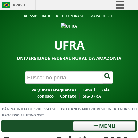
BRASIL
Simplifique!
ACESSIBILIDADE
ALTO CONTRASTE
MAPA DO SITE
Comunica BR
Participe
UFRA
Acesso à informação
Legislação
UNIVERSIDADE FEDERAL RURAL DA AMAZÔNIA
Canais
Perguntas Frequentes
E-mail
Fale
conosco
Contato
SIG-UFRA
PÁGINA INICIAL
>
PROCESSO SELETIVO
>
ANOS ANTERIORES
>
UNCATEGORISED
>
PROCESSO SELETIVO 2020
MENU