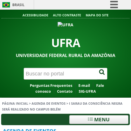
BRASIL
Simplifique!
ACESSIBILIDADE
ALTO CONTRASTE
MAPA DO SITE
Comunica BR
Participe
UFRA
Acesso à informação
Legislação
UNIVERSIDADE FEDERAL RURAL DA AMAZÔNIA
Canais
Perguntas Frequentes
E-mail
Fale
conosco
Contato
SIG-UFRA
PÁGINA INICIAL
>
AGENDA DE EVENTOS
>
I SARAU DA CONSCIÊNCIA NEGRA
SERÁ REALIZADO NO CAMPUS BELÉM
MENU
AGENDA DE EVENTOS