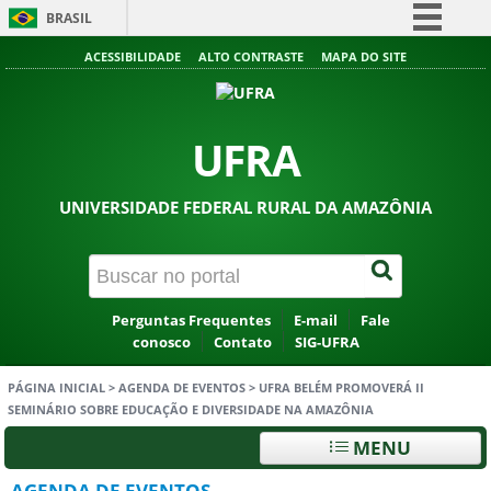
BRASIL
Simplifique!
ACESSIBILIDADE
ALTO CONTRASTE
MAPA DO SITE
Comunica BR
Participe
UFRA
Acesso à informação
Legislação
UNIVERSIDADE FEDERAL RURAL DA AMAZÔNIA
Canais
Perguntas Frequentes
E-mail
Fale
conosco
Contato
SIG-UFRA
PÁGINA INICIAL
>
AGENDA DE EVENTOS
>
UFRA BELÉM PROMOVERÁ II
SEMINÁRIO SOBRE EDUCAÇÃO E DIVERSIDADE NA AMAZÔNIA
MENU
AGENDA DE EVENTOS