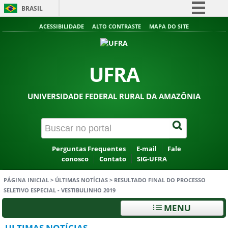
BRASIL
Simplifique!
ACESSIBILIDADE
ALTO CONTRASTE
MAPA DO SITE
Comunica BR
Participe
UFRA
Acesso à informação
Legislação
UNIVERSIDADE FEDERAL RURAL DA AMAZÔNIA
Canais
Perguntas Frequentes
E-mail
Fale
conosco
Contato
SIG-UFRA
PÁGINA INICIAL
>
ÚLTIMAS NOTÍCIAS
>
RESULTADO FINAL DO PROCESSO
SELETIVO ESPECIAL - VESTIBULINHO 2019
MENU
ULTIMAS NOTÍCIAS