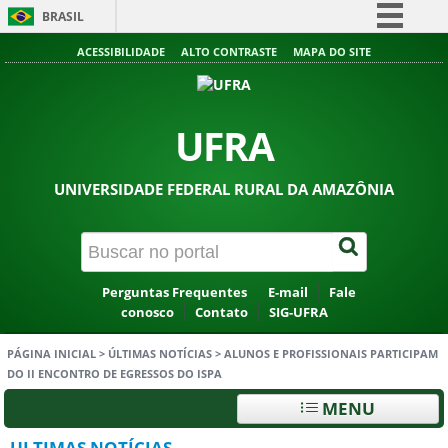
BRASIL
Simplifique!
ACESSIBILIDADE
ALTO CONTRASTE
MAPA DO SITE
Comunica BR
Participe
UFRA
Acesso à informação
Legislação
UNIVERSIDADE FEDERAL RURAL DA AMAZÔNIA
Canais
Perguntas Frequentes
E-mail
Fale
conosco
Contato
SIG-UFRA
PÁGINA INICIAL
>
ÚLTIMAS NOTÍCIAS
>
ALUNOS E PROFISSIONAIS PARTICIPAM
DO II ENCONTRO DE EGRESSOS DO ISPA
MENU
ULTIMAS NOTÍCIAS