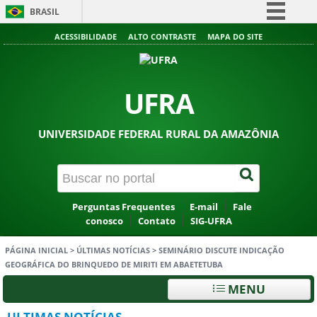
BRASIL
Simplifique!
ACESSIBILIDADE
ALTO CONTRASTE
MAPA DO SITE
Comunica BR
Participe
UFRA
Acesso à informação
Legislação
UNIVERSIDADE FEDERAL RURAL DA AMAZÔNIA
Canais
Perguntas Frequentes
E-mail
Fale
conosco
Contato
SIG-UFRA
PÁGINA INICIAL
>
ÚLTIMAS NOTÍCIAS
>
SEMINÁRIO DISCUTE INDICAÇÃO
GEOGRÁFICA DO BRINQUEDO DE MIRITI EM ABAETETUBA
MENU
ULTIMAS NOTÍCIAS