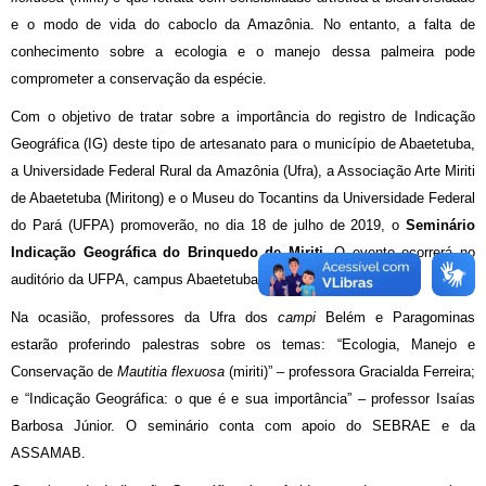
e o modo de vida do caboclo da Amazônia. No entanto, a falta de
conhecimento sobre a ecologia e o manejo dessa palmeira pode
comprometer a conservação da espécie.
Com o objetivo de tratar sobre a importância do registro de Indicação
Geográfica (IG) deste tipo de artesanato para o município de Abaetetuba,
a Universidade Federal Rural da Amazônia (Ufra), a Associação Arte Miriti
de Abaetetuba (Miritong) e o Museu do Tocantins da Universidade Federal
do Pará (UFPA) promoverão, no dia 18 de julho de 2019, o
Seminário
Indicação Geográfica do Brinquedo de Miriti
. O evento ocorrerá no
auditório da UFPA, campus Abaetetuba, a partir das 18h.
Na ocasião, professores da Ufra dos
campi
Belém e Paragominas
estarão proferindo palestras sobre os temas: “Ecologia, Manejo e
Conservação de
Mautitia flexuosa
(miriti)” – professora Gracialda Ferreira;
e “Indicação Geográfica: o que é e sua importância” – professor Isaías
Barbosa Júnior. O seminário conta com apoio do SEBRAE e da
ASSAMAB.