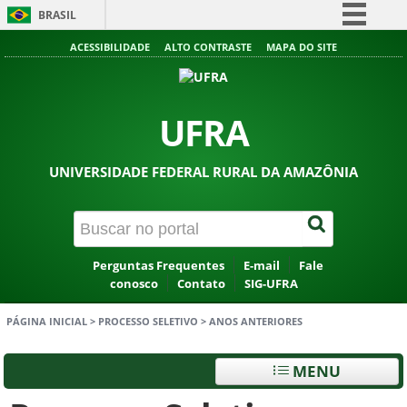
BRASIL
Simplifique!
ACESSIBILIDADE
ALTO CONTRASTE
MAPA DO SITE
Comunica BR
Participe
UFRA
Acesso à informação
Legislação
UNIVERSIDADE FEDERAL RURAL DA AMAZÔNIA
Canais
Perguntas Frequentes
E-mail
Fale
conosco
Contato
SIG-UFRA
PÁGINA INICIAL
>
PROCESSO SELETIVO
>
ANOS ANTERIORES
MENU