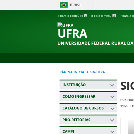
BRASIL
Ir para o conteúdo
1
Ir para o menu
2
Ir para a
UFRA
UNIVERSIDADE FEDERAL RURAL D
PÁGINA INICIAL
>
SIG-UFRA
SI
INSTITUIÇÃO
COMO INGRESSAR
Publishe
11:20
|
H
CATÁLOGO DE CURSOS
PRÓ-REITORIAS
CAMPI