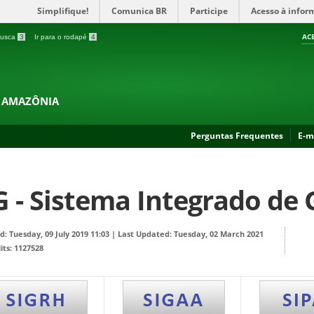
Simplifique!
Comunica BR
Participe
Acesso à infor
AC
 busca
3
Ir para o rodapé
4
A AMAZÔNIA
Perguntas Frequentes
E-m
G - Sistema Integrado de
d: Tuesday, 09 July 2019 11:03
|
Last Updated: Tuesday, 02 March 2021
its: 1127528