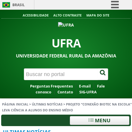
BRASIL
Simplifique!
ACESSIBILIDADE
ALTO CONTRASTE
MAPA DO SITE
Comunica BR
Participe
UFRA
Acesso à informação
Legislação
UNIVERSIDADE FEDERAL RURAL DA AMAZÔNIA
Canais
Perguntas Frequentes
E-mail
Fale
conosco
Contato
SIG-UFRA
PÁGINA INICIAL
>
ÚLTIMAS NOTÍCIAS
>
PROJETO “CONEXÃO BIOTEC NA ESCOLA”
LEVA CIÊNCIA A ALUNOS DO ENSINO MÉDIO
MENU
ULTIMAS NOTÍCIAS