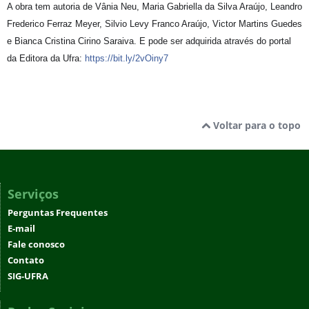
A obra tem autoria de Vânia Neu, Maria Gabriella da Silva Araújo, Leandro
Frederico Ferraz Meyer, Silvio Levy Franco Araújo, Victor Martins Guedes
e Bianca Cristina Cirino Saraiva. E pode ser adquirida através do portal
da Editora da Ufra:
https://bit.ly/2vOiny7
Voltar para o topo
Serviços
Perguntas Frequentes
E-mail
Fale conosco
Contato
SIG-UFRA