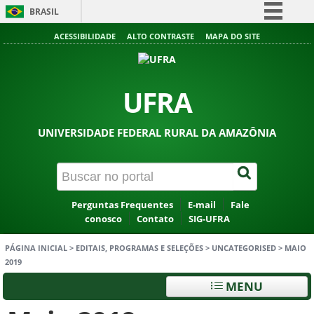
BRASIL
Simplifique!
ACESSIBILIDADE
ALTO CONTRASTE
MAPA DO SITE
Comunica BR
Participe
UFRA
Acesso à informação
Legislação
UNIVERSIDADE FEDERAL RURAL DA AMAZÔNIA
Canais
Perguntas Frequentes
E-mail
Fale
conosco
Contato
SIG-UFRA
PÁGINA INICIAL
>
EDITAIS, PROGRAMAS E SELEÇÕES
>
UNCATEGORISED
>
MAIO
2019
MENU