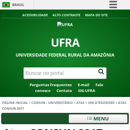
BRASIL
Simplifique!
ACESSIBILIDADE
ALTO CONTRASTE
MAPA DO SITE
Comunica BR
Participe
UFRA
Acesso à informação
Legislação
UNIVERSIDADE FEDERAL RURAL DA AMAZÔNIA
Canais
Perguntas Frequentes
E-mail
Fale
conosco
Contato
SIG-UFRA
PÁGINA INICIAL
>
CONSUN - UNIVERSITÁRIO
>
ATAS
>
UNCATEGORISED
>
ATAS
CONSUN 2017
MENU