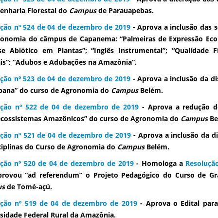
enharia Florestal do
Campus
de Parauapebas.
ção nº 524 de 04 de dezembro de 2019
- Aprova a inclusão das se
onomia do câmpus de Capanema: “Palmeiras de Expressão Econ
se Abiótico em Plantas”; “Inglês Instrumental”; “Qualidade F
is”; “Adubos e Adubações na Amazônia”.
ção nº 523 de 04 de dezembro de 2019
- Aprova a inclusão da dis
bana” do curso de Agronomia do
Campus
Belém.
ução nº 522 de 04 de dezembro de 2019
- Aprova a redução de 
ecossistemas Amazônicos” do curso de Agronomia do
Campus
Be
ção nº 521 de 04 de dezembro de 2019
- Aprova a inclusão da di
ciplinas do Curso de Agronomia do
Campus
Belém.
ção nº 520 de 04 de dezembro de 2019
- Homologa a
Resoluçã
provou “ad referendum” o Projeto Pedagógico do Curso de Gr
us
de Tomé-açú.
ução nº 519 de 04 de dezembro de 2019
- Aprova o Edital para
sidade Federal Rural da Amazônia.