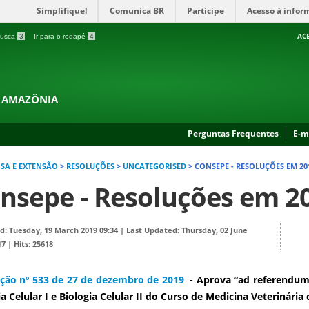
Simplifique!
Comunica BR
Participe
Acesso à infor
AC
 busca
3
Ir para o rodapé
4
A AMAZÔNIA
Perguntas Frequentes
E-m
ISA E EXTENSÃO
>
RESOLUÇÕES
>
UNCATEGORISED
>
CONSEPE - RESOLUÇÕES EM 20
nsepe - Resoluções em 2
d: Tuesday, 19 March 2019 09:34
|
Last Updated: Thursday, 02 June
17
|
Hits: 25618
ção nº 533 de 27 de dezembro de 2019
- Aprova “ad referendum”
ia Celular I e Biologia Celular II do Curso de Medicina Veterinár