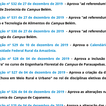
ção nº 532 de 27 de dezembro de 2019
- Aprova “ad referendum”
de Zootecnia do
Campus
Belém.
ção nº 531 de 27 de dezembro de 2019
- Aprova “ad referendu
a e Tecnologia de Alimentos do
Campus
Belém.
ção nº 530 de 27 de dezembro de 2019
- Aprova “ad referendu
ogia do
Campus
Belém.
ução nº 529 de 10 de dezembro de 2019
- Aprova o
Calendár
sidade Federal Rural da Amazônia.
ução nº 528 de 04 de dezembro de 2019
- Aprova a inclusão 
a” no curso de Engenharia Florestal do
Campus
de Parauapebas.
ção nº 527 de 04 de dezembro de 2019
- Aprova a criação da d
huva em Meio Rural e Urbano" no rol de disciplinas eletivas 
.
ção nº 526 de 04 de dezembro de 2019
- Aprova as alterações 
omia do
Campus
de Capanema.
ção nº 525 de 04 de dezembro de 2019
- Aprova a alteração das