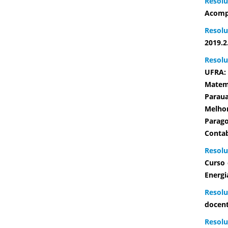
Resol
Acompa
Resolu
2019.2
Resolu
UFRA: 
Matemá
Paraua
Melho
Parago
Contab
Resolu
Curso 
Energ
Resolu
docent
Resolu