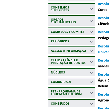
Resolu
CONSELHOS
Curso 
SUPERIORES
Resolu
ÓRGÃOS
SUPLEMENTARES
Ciênci
COMISSÕES E COMITÊS
Resolu
Pedag
PERIÓDICOS
Resol
ACESSO À INFORMAÇÃO
Univer
Resol
TRANSPARÊNCIA E
PRESTAÇÃO DE CONTAS
madeir
NÚCLEOS
Resolu
Água C
COMUNIDADE
Belém
PET - PROGRAMA DE
EDUCAÇÃO TUTORIAL
Resolu
Agron
CONTEÚDOS
Resolu