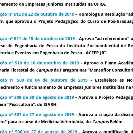
namento de Empresas Juniores Instituídas na UFRA.
ção nº 512 de 22 de outubro de 2019
- Homologa a Resolução “ad 
19, que aprovou o Projeto Pedagógico do Curso de Pós-Gradu
.
ção nº 511 de 15 de outubro de 2019
- Aprova “ad referendum” 
so de Engenharia de Pesca do Instituto Socioambiental de Re
toria e Eventos em Engenharia de Pesca - ACEEP JR”.
ção nº 510 de 10 de outubro de 2019
- Aprova o Plano Acadêm
aria Florestal do
Campus
de Paragominas “Mensuflor Consultoria
ução nº 509 de 04 de outubro de 2019
-
Estabelece as No
ecimento e funcionamento de Empresas Juniores Instituídas na
ção nº 508 de 30 de agosto de 2019
- Aprova o Projeto Pedagó
em “Piscicultura”, do ISARH.
ção nº 507 de 27 de agosto de 2019
- Aprova a criação da disci
iro" para o curso de Medicina Veterinária, do
Campus
Belém.
ção nº 506 de 27 de agosto de 2019
- Aprova a modificação de