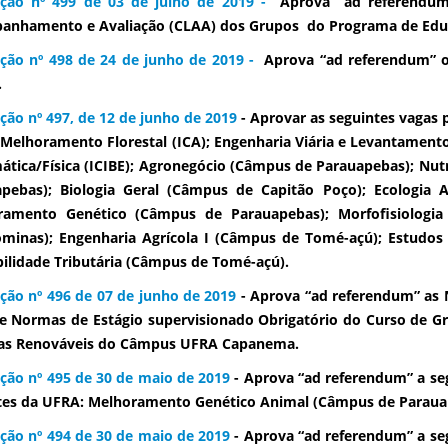
ução nº 499 de 03 de julho de 2019 -
Aprova “ad referendu
nhamento e Avaliação (CLAA) dos Grupos do Programa de Educa
ção nº 498 de 24 de junho de 2019 -
Aprova “ad referendum” o
.
ção nº 497, de 12 de junho de 2019
- Aprovar as seguintes vagas 
Melhoramento Florestal (ICA); Engenharia Viária e Levantamento 
tica/Física (ICIBE); Agronegócio (Câmpus de Parauapebas); Nu
pebas); Biologia Geral (Câmpus de Capitão Poço); Ecologia 
ramento Genético (Câmpus de Parauapebas); Morfofisiologi
minas); Engenharia Agrícola I (Câmpus de Tomé-açú); Estudos
ilidade Tributária (Câmpus de Tomé-açú).
ção nº 496 de 07 de junho de 2019
- Aprova “ad referendum” as 
e Normas de Estágio supervisionado Obrigatório do Curso de 
ias Renováveis do Câmpus UFRA Capanema.
ção nº 495 de 30 de maio de 2019
- Aprova “ad referendum” a se
es da UFRA: Melhoramento Genético Animal (Câmpus de Paraua
ção nº 494 de 30 de maio de 2019
- Aprova “ad referendum” a se