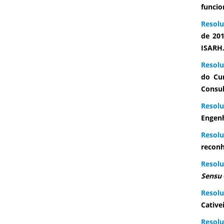
funcio
Resolu
de 20
ISARH
Resolu
do Cur
Consul
Resolu
Engenh
Resol
reconh
Resolu
Sensu
Resolu
Cative
Resolu