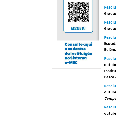
Resolu
Gradu
Resolu
Gradua
Resolu
Ecocid
Belém
Resol
outubr
Instit
Pesca 
Resol
outubr
Camp
Resol
outub