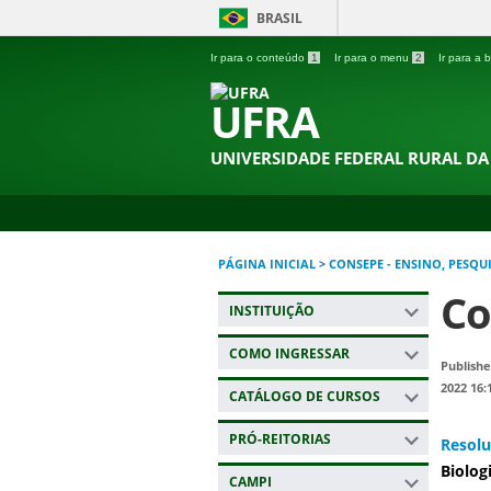
BRASIL
Ir para o conteúdo
1
Ir para o menu
2
Ir para a
UFRA
UNIVERSIDADE FEDERAL RURAL D
PÁGINA INICIAL
>
CONSEPE - ENSINO, PESQU
Co
INSTITUIÇÃO
COMO INGRESSAR
Publishe
2022 16:
CATÁLOGO DE CURSOS
PRÓ-REITORIAS
Resolu
Biolog
CAMPI