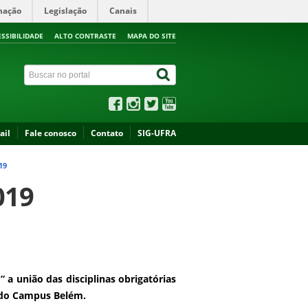
mação
Legislação
Canais
ESSIBILIDADE
ALTO CONTRASTE
MAPA DO SITE
ail
Fale conosco
Contato
SIG-UFRA
19
019
 a união das disciplinas obrigatórias
ia do Campus Belém.