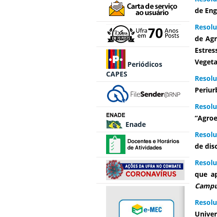
de Eng
Resolu
de Agr
Estres
Vegeta
Periódicos
CAPES
Resolu
Periur
Resol
“Agro
Enade
Resolu
de dis
Resolu
que a
Camp
Resol
Univer