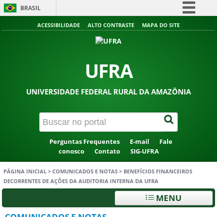
BRASIL
Simplifique!
ACESSIBILIDADE
ALTO CONTRASTE
MAPA DO SITE
Comunica BR
Participe
UFRA
Acesso à informação
Legislação
UNIVERSIDADE FEDERAL RURAL DA AMAZÔNIA
Canais
Perguntas Frequentes
E-mail
Fale
conosco
Contato
SIG-UFRA
PÁGINA INICIAL
>
COMUNICADOS E NOTAS
>
BENEFÍCIOS FINANCEIROS
DECORRENTES DE AÇÕES DA AUDITORIA INTERNA DA UFRA
MENU
COMUNICADOS E NOTAS