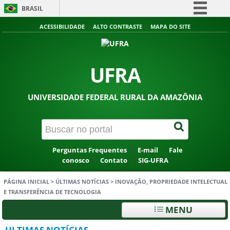
BRASIL
Simplifique!
ACESSIBILIDADE
ALTO CONTRASTE
MAPA DO SITE
Comunica BR
Participe
UFRA
Acesso à informação
Legislação
UNIVERSIDADE FEDERAL RURAL DA AMAZÔNIA
Canais
Perguntas Frequentes
E-mail
Fale
conosco
Contato
SIG-UFRA
PÁGINA INICIAL
>
ÚLTIMAS NOTÍCIAS
>
INOVAÇÃO, PROPRIEDADE INTELECTUAL
E TRANSFERÊNCIA DE TECNOLOGIA
MENU
ULTIMAS NOTÍCIAS