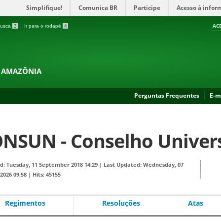
Simplifique!
Comunica BR
Participe
Acesso à infor
AC
 busca
3
Ir para o rodapé
4
A AMAZÔNIA
Perguntas Frequentes
E-m
NSUN - Conselho Univers
d: Tuesday, 11 September 2018 14:29
|
Last Updated: Wednesday, 07
2026 09:58
|
Hits: 45155
Regimentos
Resoluções
Atas