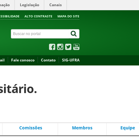
mação
Legislação
Canais
ESSIBILIDADE
ALTO CONTRASTE
MAPA DO SITE
ail
Fale conosco
Contato
SIG-UFRA
itário.
Comissões
Membros
Equipe