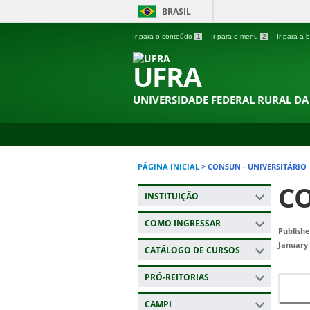
BRASIL
Ir para o conteúdo
1
Ir para o menu
2
Ir para a
UFRA
UNIVERSIDADE FEDERAL RURAL D
PÁGINA INICIAL
>
CONSUN - UNIVERSITÁRIO
CO
INSTITUIÇÃO
COMO INGRESSAR
Publishe
January 
CATÁLOGO DE CURSOS
PRÓ-REITORIAS
CAMPI