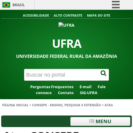
BRASIL
Simplifique!
ACESSIBILIDADE
ALTO CONTRASTE
MAPA DO SITE
Comunica BR
Participe
UFRA
Acesso à informação
Legislação
UNIVERSIDADE FEDERAL RURAL DA AMAZÔNIA
Canais
Perguntas Frequentes
E-mail
Fale
conosco
Contato
SIG-UFRA
PÁGINA INICIAL
>
CONSEPE - ENSINO, PESQUISA E EXTENSÃO
>
ATAS
MENU