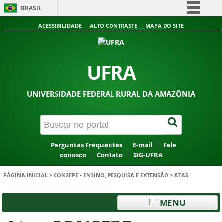
BRASIL
Simplifique!
ACESSIBILIDADE
ALTO CONTRASTE
MAPA DO SITE
Comunica BR
Participe
UFRA
Acesso à informação
Legislação
UNIVERSIDADE FEDERAL RURAL DA AMAZÔNIA
Canais
Perguntas Frequentes
E-mail
Fale
conosco
Contato
SIG-UFRA
PÁGINA INICIAL
>
CONSEPE - ENSINO, PESQUISA E EXTENSÃO
>
ATAS
MENU