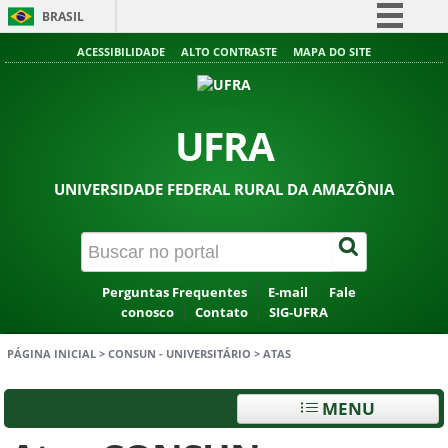
BRASIL
Simplifique!
ACESSIBILIDADE
ALTO CONTRASTE
MAPA DO SITE
Comunica BR
Participe
UFRA
Acesso à informação
Legislação
UNIVERSIDADE FEDERAL RURAL DA AMAZÔNIA
Canais
Perguntas Frequentes
E-mail
Fale
conosco
Contato
SIG-UFRA
PÁGINA INICIAL
>
CONSUN - UNIVERSITÁRIO
>
ATAS
MENU