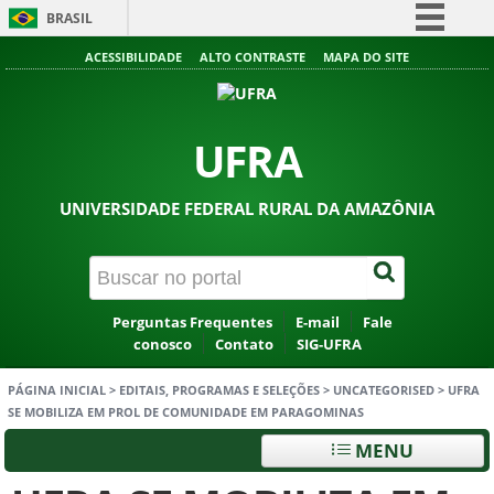
BRASIL
Simplifique!
ACESSIBILIDADE
ALTO CONTRASTE
MAPA DO SITE
Comunica BR
Participe
UFRA
Acesso à informação
Legislação
UNIVERSIDADE FEDERAL RURAL DA AMAZÔNIA
Canais
Perguntas Frequentes
E-mail
Fale
conosco
Contato
SIG-UFRA
PÁGINA INICIAL
>
EDITAIS, PROGRAMAS E SELEÇÕES
>
UNCATEGORISED
>
UFRA
SE MOBILIZA EM PROL DE COMUNIDADE EM PARAGOMINAS
MENU