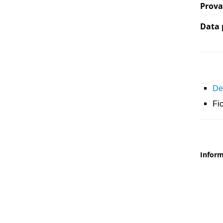
Prova
Data 
De
Fi
Inform
Tele