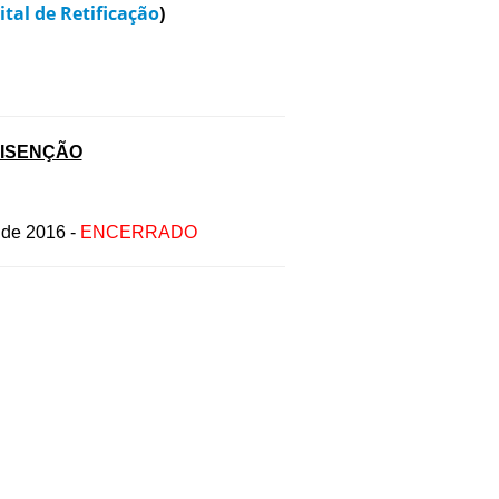
ital de Retificação
)
 ISENÇÃO
o de 2016 -
ENCERRADO