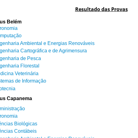
Resultado das Provas
us Belém
ronomia
mputação
genharia Ambiental e Energias Renováveis
genharia Cartográfica e de Agrimensura
genharia de Pesca
genharia Florestal
dicina Veterinária
stemas de Informação
otecnia
us Capanema
ministração
ronomia
ências Biológicas
ências Contábeis