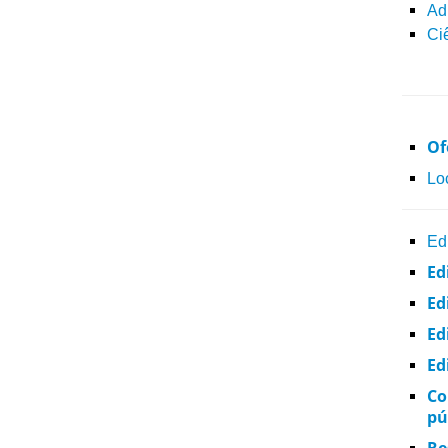
Ad
Ci
Of
Lo
Ed
Ed
Ed
Ed
Ed
Co
pú