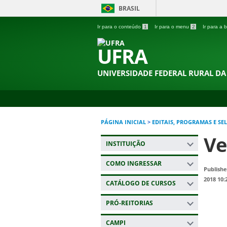
BRASIL
Ir para o conteúdo
1
Ir para o menu
2
Ir para a
UFRA
UNIVERSIDADE FEDERAL RURAL D
PÁGINA INICIAL
>
EDITAIS, PROGRAMAS E SE
Ve
INSTITUIÇÃO
COMO INGRESSAR
Publishe
2018 10:
CATÁLOGO DE CURSOS
PRÓ-REITORIAS
CAMPI