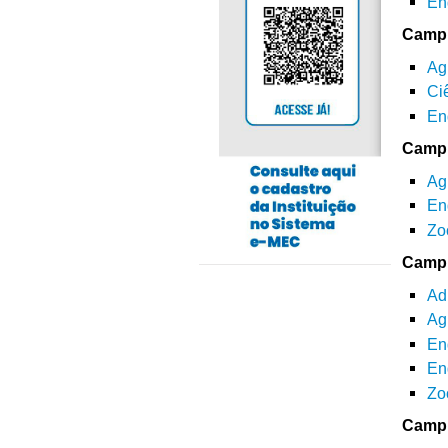
En
Campu
Ag
Ci
En
Camp
Ag
En
Zo
Camp
Ad
Ag
En
En
Zo
Camp