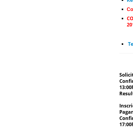
Re
Co
CO
20
Te
Solici
Confi
13:00
Resul
Inscri
Pagam
Confi
17:0