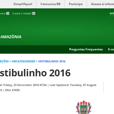
Simplifique!
Comunica BR
Participe
Acesso à infor
AC
 busca
3
Ir para o rodapé
4
A AMAZÔNIA
Perguntas Frequentes
E-m
LEÇÕES
>
UNCATEGORISED
>
VESTIBULINHO 2016
stibulinho 2016
d: Friday, 23 December 2016 07:56
|
Last Updated: Tuesday, 07 August
23
|
Hits: 81820