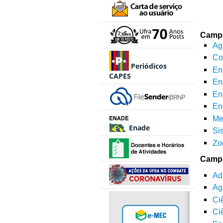
Camp
Ag
Co
Periódicos
En
CAPES
En
En
En
Me
Enade
Si
Zo
Camp
Ad
Ag
Ci
Ci