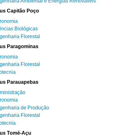
genharia Ambiental e Energias Renováveis
s Capitão Poço
ronomia
ências Biológicas
genharia Florestal
us Paragominas
ronomia
genharia Florestal
otecnia
us Parauapebas
ministração
ronomia
genharia de Produção
genharia Florestal
otecnia
us Tomé-Açu