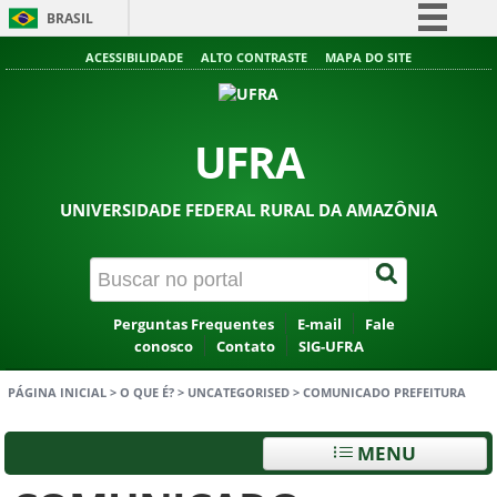
BRASIL
Simplifique!
ACESSIBILIDADE
ALTO CONTRASTE
MAPA DO SITE
Comunica BR
Participe
UFRA
Acesso à informação
Legislação
UNIVERSIDADE FEDERAL RURAL DA AMAZÔNIA
Canais
Perguntas Frequentes
E-mail
Fale
conosco
Contato
SIG-UFRA
PÁGINA INICIAL
>
O QUE É?
>
UNCATEGORISED
>
COMUNICADO PREFEITURA
MENU