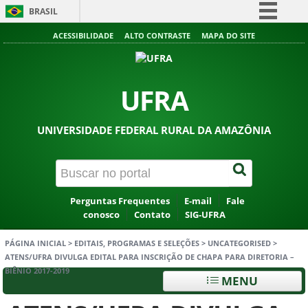
BRASIL
Simplifique!
ACESSIBILIDADE
ALTO CONTRASTE
MAPA DO SITE
Comunica BR
Participe
UFRA
Acesso à informação
Legislação
UNIVERSIDADE FEDERAL RURAL DA AMAZÔNIA
Canais
Perguntas Frequentes
E-mail
Fale
conosco
Contato
SIG-UFRA
PÁGINA INICIAL
>
EDITAIS, PROGRAMAS E SELEÇÕES
>
UNCATEGORISED
>
ATENS/UFRA DIVULGA EDITAL PARA INSCRIÇÃO DE CHAPA PARA DIRETORIA –
BIÊNIO 2017-2019
MENU