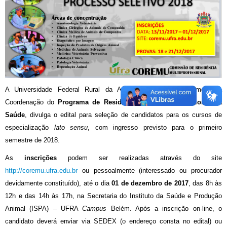
A Universidade Federal Rural da Amazônia (UFRA), por meio da
Coordenação do
Programa de Residência em Área Profissional da
Saúde
, divulga o edital para seleção de candidatos para os cursos de
especialização
lato sensu
, com ingresso previsto para o primeiro
semestre de 2018.
As
inscrições
podem ser realizadas através do site
http://coremu.ufra.edu.br
ou pessoalmente (interessado ou procurador
devidamente constituído), até o dia
01 de dezembro de 2017
, das 8h às
12h e das 14h às 17h, na Secretaria do Instituto da Saúde e Produção
Animal (ISPA) – UFRA
Campus
Belém. Após a inscrição on-line, o
candidato deverá enviar via SEDEX (o endereço consta no edital) ou