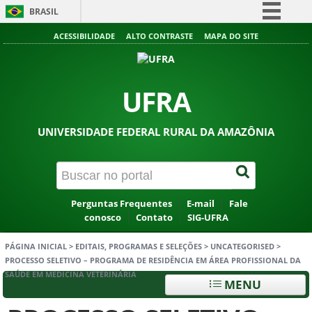
BRASIL
Simplifique!
ACESSIBILIDADE
ALTO CONTRASTE
MAPA DO SITE
Comunica BR
Participe
UFRA
Acesso à informação
Legislação
UNIVERSIDADE FEDERAL RURAL DA AMAZÔNIA
Canais
Perguntas Frequentes
E-mail
Fale
conosco
Contato
SIG-UFRA
PÁGINA INICIAL
>
EDITAIS, PROGRAMAS E SELEÇÕES
>
UNCATEGORISED
>
PROCESSO SELETIVO – PROGRAMA DE RESIDÊNCIA EM ÁREA PROFISSIONAL DA
SAÚDE EM MEDICINA VETERINÁRIA
MENU