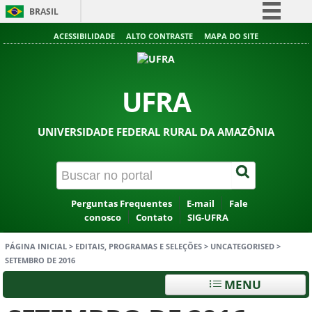
BRASIL
Simplifique!
ACESSIBILIDADE
ALTO CONTRASTE
MAPA DO SITE
Comunica BR
Participe
UFRA
Acesso à informação
Legislação
UNIVERSIDADE FEDERAL RURAL DA AMAZÔNIA
Canais
Perguntas Frequentes
E-mail
Fale
conosco
Contato
SIG-UFRA
PÁGINA INICIAL
>
EDITAIS, PROGRAMAS E SELEÇÕES
>
UNCATEGORISED
>
SETEMBRO DE 2016
MENU