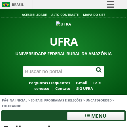
BRASIL
Simplifique!
ACESSIBILIDADE
ALTO CONTRASTE
MAPA DO SITE
Comunica BR
Participe
UFRA
Acesso à informação
Legislação
UNIVERSIDADE FEDERAL RURAL DA AMAZÔNIA
Canais
Perguntas Frequentes
E-mail
Fale
conosco
Contato
SIG-UFRA
PÁGINA INICIAL
>
EDITAIS, PROGRAMAS E SELEÇÕES
>
UNCATEGORISED
>
FOLHEANDO
MENU