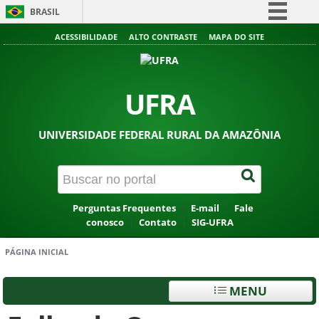
BRASIL
Simplifique!
ACESSIBILIDADE
ALTO CONTRASTE
MAPA DO SITE
Comunica BR
Participe
UFRA
Acesso à informação
Legislação
UNIVERSIDADE FEDERAL RURAL DA AMAZÔNIA
Canais
Perguntas Frequentes
E-mail
Fale
conosco
Contato
SIG-UFRA
PÁGINA INICIAL
MENU